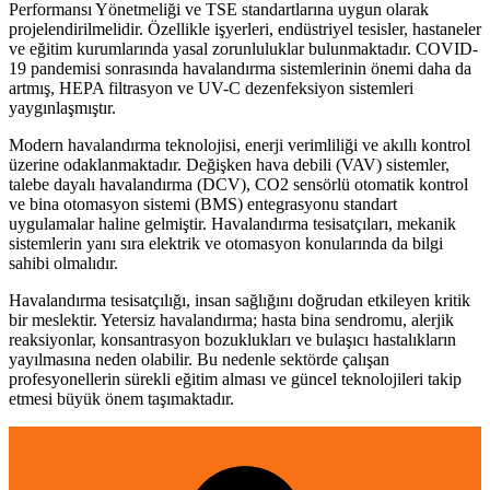
Performansı Yönetmeliği ve TSE standartlarına uygun olarak
projelendirilmelidir. Özellikle işyerleri, endüstriyel tesisler, hastaneler
ve eğitim kurumlarında yasal zorunluluklar bulunmaktadır. COVID-
19 pandemisi sonrasında havalandırma sistemlerinin önemi daha da
artmış, HEPA filtrasyon ve UV-C dezenfeksiyon sistemleri
yaygınlaşmıştır.
Modern havalandırma teknolojisi, enerji verimliliği ve akıllı kontrol
üzerine odaklanmaktadır. Değişken hava debili (VAV) sistemler,
talebe dayalı havalandırma (DCV), CO2 sensörlü otomatik kontrol
ve bina otomasyon sistemi (BMS) entegrasyonu standart
uygulamalar haline gelmiştir. Havalandırma tesisatçıları, mekanik
sistemlerin yanı sıra elektrik ve otomasyon konularında da bilgi
sahibi olmalıdır.
Havalandırma tesisatçılığı, insan sağlığını doğrudan etkileyen kritik
bir meslektir. Yetersiz havalandırma; hasta bina sendromu, alerjik
reaksiyonlar, konsantrasyon bozuklukları ve bulaşıcı hastalıkların
yayılmasına neden olabilir. Bu nedenle sektörde çalışan
profesyonellerin sürekli eğitim alması ve güncel teknolojileri takip
etmesi büyük önem taşımaktadır.