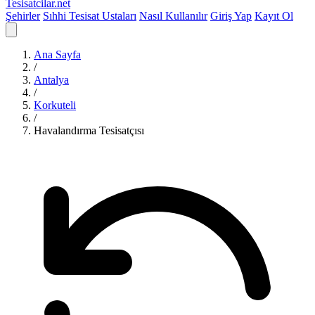
Tesisatcilar
.net
Şehirler
Sıhhi Tesisat Ustaları
Nasıl Kullanılır
Giriş Yap
Kayıt Ol
Ana Sayfa
/
Antalya
/
Korkuteli
/
Havalandırma Tesisatçısı