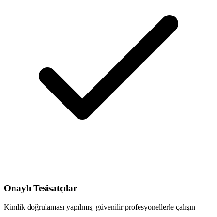
Onaylı Tesisatçılar
Kimlik doğrulaması yapılmış, güvenilir profesyonellerle çalışın