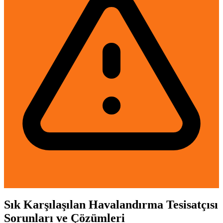
Sık Karşılaşılan Havalandırma Tesisatçısı
Sorunları ve Çözümleri