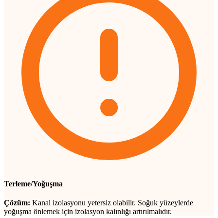
Terleme/Yoğuşma
Çözüm:
Kanal izolasyonu yetersiz olabilir. Soğuk yüzeylerde
yoğuşma önlemek için izolasyon kalınlığı artırılmalıdır.