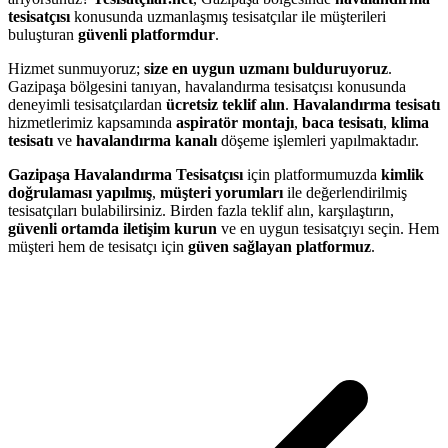
tesisatçısı
konusunda uzmanlaşmış tesisatçılar ile müşterileri
buluşturan
güvenli platformdur
.
Hizmet sunmuyoruz;
size en uygun uzmanı bulduruyoruz
.
Gazipaşa bölgesini tanıyan, havalandırma tesisatçısı konusunda
deneyimli tesisatçılardan
ücretsiz teklif alın
.
Havalandırma tesisatı
hizmetlerimiz kapsamında
aspiratör montajı
,
baca tesisatı
,
klima
tesisatı
ve
havalandırma kanalı
döşeme işlemleri yapılmaktadır.
Gazipaşa Havalandırma Tesisatçısı
için platformumuzda
kimlik
doğrulaması yapılmış
,
müşteri yorumları
ile değerlendirilmiş
tesisatçıları bulabilirsiniz. Birden fazla teklif alın, karşılaştırın,
güvenli ortamda iletişim kurun
ve en uygun tesisatçıyı seçin. Hem
müşteri hem de tesisatçı için
güven sağlayan platformuz
.