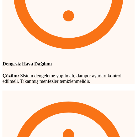
Dengesiz Hava Dağılımı
Çözüm:
Sistem dengeleme yapılmalı, damper ayarları kontrol
edilmeli. Tıkanmış menfezler temizlenmelidir.