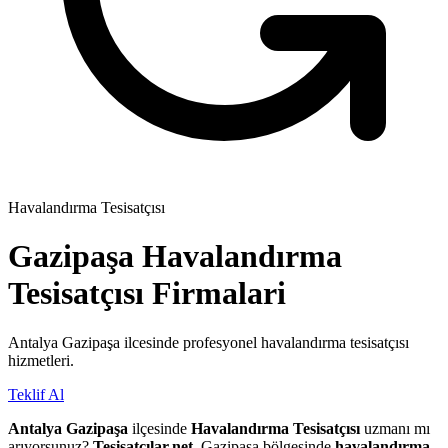
Havalandırma Tesisatçısı
Gazipaşa
Havalandırma
Tesisatçısı
Firmalari
Antalya Gazipaşa ilcesinde profesyonel havalandırma tesisatçısı
hizmetleri.
Teklif Al
Antalya Gazipaşa
ilçesinde
Havalandırma Tesisatçısı
uzmanı mı
arıyorsunuz?
Tesisatçılar.net
, Gazipaşa bölgesinde
havalandırma