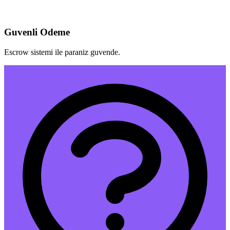
Guvenli Odeme
Escrow sistemi ile paraniz guvende.