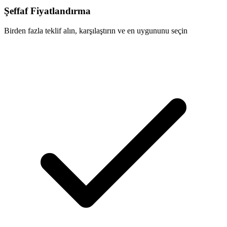
Şeffaf Fiyatlandırma
Birden fazla teklif alın, karşılaştırın ve en uygununu seçin