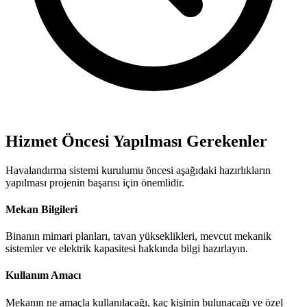
Hizmet Öncesi Yapılması Gerekenler
Havalandırma sistemi kurulumu öncesi aşağıdaki hazırlıkların
yapılması projenin başarısı için önemlidir.
Mekan Bilgileri
Binanın mimari planları, tavan yükseklikleri, mevcut mekanik
sistemler ve elektrik kapasitesi hakkında bilgi hazırlayın.
Kullanım Amacı
Mekanın ne amaçla kullanılacağı, kaç kişinin bulunacağı ve özel