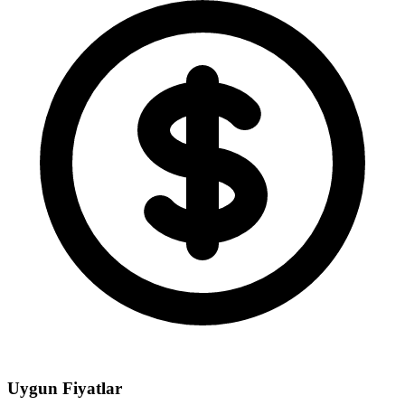
Uygun Fiyatlar