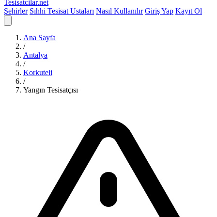
Tesisatcilar
.net
Şehirler
Sıhhi Tesisat Ustaları
Nasıl Kullanılır
Giriş Yap
Kayıt Ol
Ana Sayfa
/
Antalya
/
Korkuteli
/
Yangın Tesisatçısı