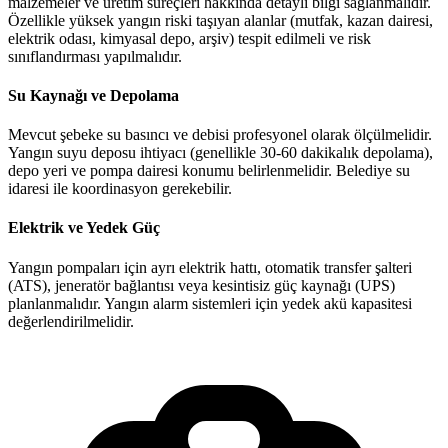
malzemeler ve üretim süreçleri hakkında detaylı bilgi sağlanmalıdır.
Özellikle yüksek yangın riski taşıyan alanlar (mutfak, kazan dairesi,
elektrik odası, kimyasal depo, arşiv) tespit edilmeli ve risk
sınıflandırması yapılmalıdır.
Su Kaynağı ve Depolama
Mevcut şebeke su basıncı ve debisi profesyonel olarak ölçülmelidir.
Yangın suyu deposu ihtiyacı (genellikle 30-60 dakikalık depolama),
depo yeri ve pompa dairesi konumu belirlenmelidir. Belediye su
idaresi ile koordinasyon gerekebilir.
Elektrik ve Yedek Güç
Yangın pompaları için ayrı elektrik hattı, otomatik transfer şalteri
(ATS), jeneratör bağlantısı veya kesintisiz güç kaynağı (UPS)
planlanmalıdır. Yangın alarm sistemleri için yedek akü kapasitesi
değerlendirilmelidir.