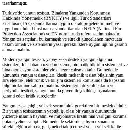
tasarlanmıştır.
Türkiye'de yangın tesisatı, Binaların Yangından Korunması
Hakkında Yönetmelik (BYKHY) ve ilgili Türk Standartları
Enstitüsü (TSE) standartlarına uygun olarak projelendirilmeli ve
uygulanmalıdır. Uluslararası standartlar olan NFPA (National Fire
Protection Association) ve EN normları da referans alınmaktadır.
Yangın tesisatçıları, bu karmaşık ve sürekli güncellenen mevzuata
hakim olmalı ve sistemlerin yasal gerekliliklere uygunluğunu garanti
altına almalıdır.
Modern yangın tesisatı, yapay zeka destekli yangın algılama
sistemleri, IoT tabanlı uzaktan izleme, otomatik bildirim sistemleri ve
bina otomasyon sistemleriyle entegre çalışmaktadır. Bu nedenle
günümüz yangın tesisatçıları, klasik mekanik tesisat bilgisinin yanı
sıra elektrik, elektronik ve bilişim sistemleri konusunda da kapsamlı
bilgi birikimine sahip olmalıdır. Sistemlerin düzenli bakımı ve
periyodik testleri, yangın anında güvenilir şekilde çalışmalarını
garanti eden kritik süreçlerdir.
Yangın tesisatçılığı, yüksek sorumluluk gerektiren bir meslek dalıdır.
Bir yangın tesisatçısının yaptığı iş, olası bir yangın durumunda
yüzlerce insanın hayatını ve milyonlarca liralık mal varlığını koruma
potansiyeline sahiptir. Bu nedenle sektörde çalışan uzmanların
sürekli eğitim alması, gelişmeleri takip etmesi ve en yüksek kalite