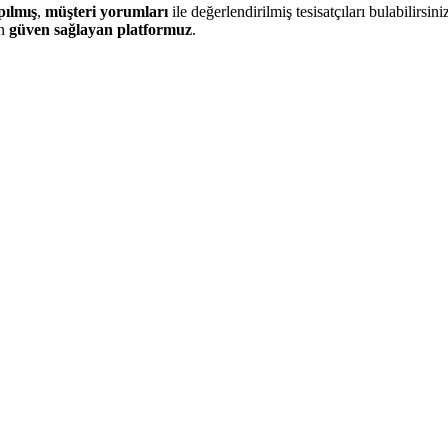
pılmış
,
müşteri yorumları
ile değerlendirilmiş tesisatçıları bulabilirsiniz
in
güven sağlayan platformuz
.