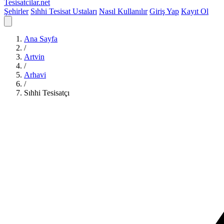
Tesisatcilar
.net
Şehirler
Sıhhi Tesisat Ustaları
Nasıl Kullanılır
Giriş Yap
Kayıt Ol
Ana Sayfa
/
Artvin
/
Arhavi
/
Sıhhi Tesisatçı