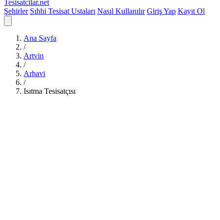
Tesisatcilar
.net
Şehirler
Sıhhi Tesisat Ustaları
Nasıl Kullanılır
Giriş Yap
Kayıt Ol
Ana Sayfa
/
Artvin
/
Arhavi
/
Isıtma Tesisatçısı