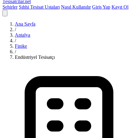
Tesisatcilar
.net
Şehirler
Sıhhi Tesisat Ustaları
Nasıl Kullanılır
Giriş Yap
Kayıt Ol
Ana Sayfa
/
Antalya
/
Finike
/
Endüstriyel Tesisatçı