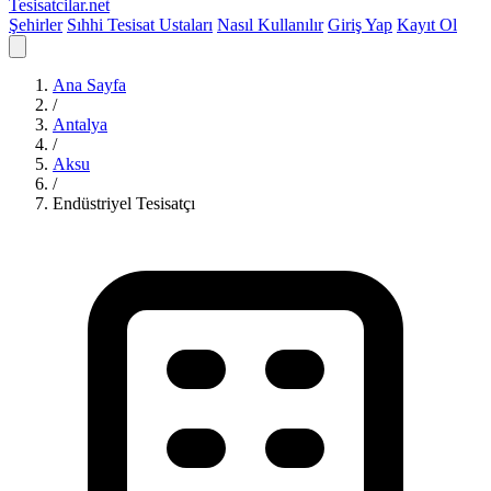
Tesisatcilar
.net
Şehirler
Sıhhi Tesisat Ustaları
Nasıl Kullanılır
Giriş Yap
Kayıt Ol
Ana Sayfa
/
Antalya
/
Aksu
/
Endüstriyel Tesisatçı