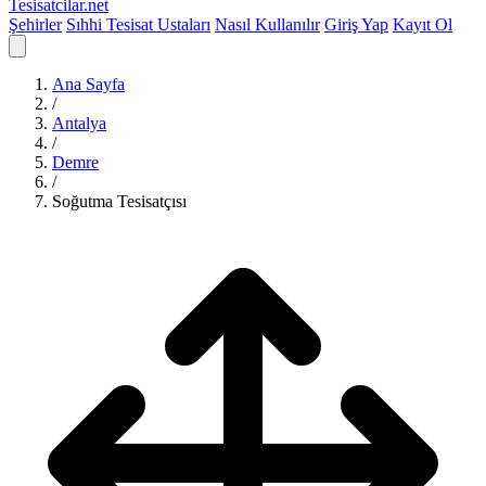
Tesisatcilar
.net
Şehirler
Sıhhi Tesisat Ustaları
Nasıl Kullanılır
Giriş Yap
Kayıt Ol
Ana Sayfa
/
Antalya
/
Demre
/
Soğutma Tesisatçısı