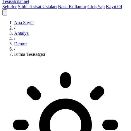
Tesisatcilar
.net
Şehirler
Sıhhi Tesisat Ustaları
Nasıl Kullanılır
Giriş Yap
Kayıt Ol
Ana Sayfa
/
Antalya
/
Demre
/
Isıtma Tesisatçısı