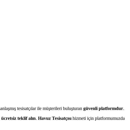
aşmış tesisatçılar ile müşterileri buluşturan
güvenli platformdur
.
n
ücretsiz teklif alın
.
Havuz Tesisatçısı
hizmeti için platformumuzda