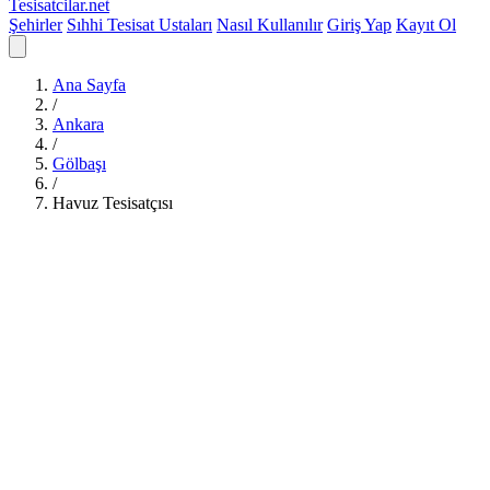
Tesisatcilar
.net
Şehirler
Sıhhi Tesisat Ustaları
Nasıl Kullanılır
Giriş Yap
Kayıt Ol
Ana Sayfa
/
Ankara
/
Gölbaşı
/
Havuz Tesisatçısı