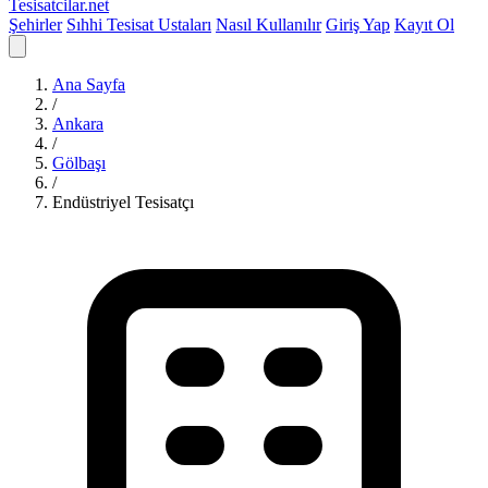
Tesisatcilar
.net
Şehirler
Sıhhi Tesisat Ustaları
Nasıl Kullanılır
Giriş Yap
Kayıt Ol
Ana Sayfa
/
Ankara
/
Gölbaşı
/
Endüstriyel Tesisatçı