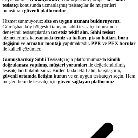
tesisatçı
konusunda uzmanlaşmış tesisatçılar ile müşterileri
buluşturan
güvenli platformdur
.
Hizmet sunmuyoruz;
size en uygun uzmanı bulduruyoruz
.
Gümüşhacıköy bölgesini tanıyan, sıhhi tesisatçı konusunda
deneyimli tesisatçılardan
ücretsiz teklif alın
.
Sıhhi tesisat
hizmetlerimiz kapsamında
temiz su hatları
,
pis su hatları
,
boru
değişimi
ve
armatür montajı
yapılmaktadır.
PPR
ve
PEX borular
ile kaliteli çözümler.
Gümüşhacıköy Sıhhi Tesisatçı
için platformumuzda
kimlik
doğrulaması yapılmış
,
müşteri yorumları
ile değerlendirilmiş
tesisatçıları bulabilirsiniz. Birden fazla teklif alın, karşılaştırın,
güvenli ortamda iletişim kurun
ve en uygun tesisatçıyı seçin. Hem
müşteri hem de tesisatçı için
güven sağlayan platformuz
.