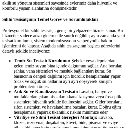
akıllı su yönetim sistemleri sayesinde evlerimiz daha hijyenik ve
konforlu yaşam alanlarına dönüşmektedir.
Sıhhi Tesisatçının Temel Görev ve Sorumlulukları
Profesyonel bir sıhhi tesisatçı, geniş bir yelpazede hizmet sunar. Bu
hizmetler sadece arıza giderme ile sınırlı değildir; aynı zamanda yeni
tesisat kurulumu, sistem modernizasyonu ve periyodik bakım
işlemlerini de kapsar. Aşağıda sıhhi tesisatçının başlıca görevlerini
detaylı şekilde inceliyoruz:
Temiz Su Tesisatı Kurulumu:
Şebeke veya depolardan
gelen temiz suyun bina içinde dağıtımını sağlar. Ana borular,
şahlar, vana sistemleri ve musluk bağlantıları kurar. Su
basıncının dengeli dağılımı için hidrolik hesaplamalar yapar.
Sıcak ve soğuk su hatlarını ayrı ayrı döşeyerek karışım
problemlerini önler.
Atık Su ve Kanalizasyon Tesisatı:
Lavabo, banyo ve
mutfaklardan çıkan pis suların kanalizasyona veya fosseptik
sistemlere hijyenik şekilde iletilmesini sağlar. Gider boruları,
sifon sistemleri ve havalandırma bacaları kurar. Doğru eğim
hesaplaması yaparak tıkanıklık riskini minimize eder.
Vitrifiye ve Sıhhi Tesisat Gereçleri Montajı:
Lavabo,
klozet, rezervuar, duşakabin, küvet, bide, pisuvar ve eviye
gibi sıhhi gereçlerin profesyonel montajını yapar. Su ve pis su