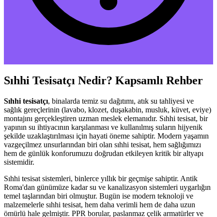
Sıhhi Tesisatçı Nedir? Kapsamlı Rehber
Sıhhi tesisatçı
, binalarda temiz su dağıtımı, atık su tahliyesi ve
sağlık gereçlerinin (lavabo, klozet, duşakabin, musluk, küvet, eviye)
montajını gerçekleştiren uzman meslek elemanıdır. Sıhhi tesisat, bir
yapının su ihtiyacının karşılanması ve kullanılmış suların hijyenik
şekilde uzaklaştırılması için hayati öneme sahiptir. Modern yaşamın
vazgeçilmez unsurlarından biri olan sıhhi tesisat, hem sağlığımızı
hem de günlük konforumuzu doğrudan etkileyen kritik bir altyapı
sistemidir.
Sıhhi tesisat sistemleri, binlerce yıllık bir geçmişe sahiptir. Antik
Roma'dan günümüze kadar su ve kanalizasyon sistemleri uygarlığın
temel taşlarından biri olmuştur. Bugün ise modern teknoloji ve
malzemelerle sıhhi tesisat, hem daha verimli hem de daha uzun
ömürlü hale gelmiştir. PPR borular, paslanmaz çelik armatürler ve