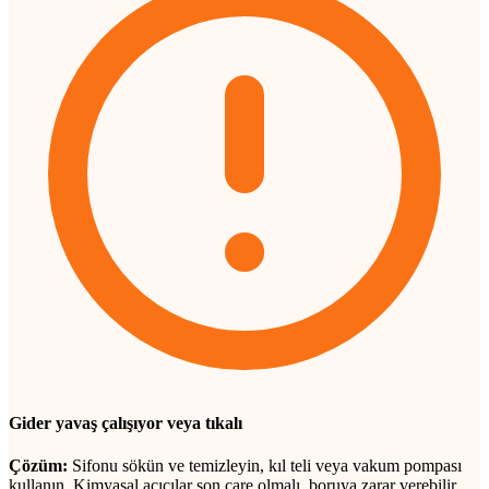
Gider yavaş çalışıyor veya tıkalı
Çözüm:
Sifonu sökün ve temizleyin, kıl teli veya vakum pompası
kullanın. Kimyasal açıcılar son çare olmalı, boruya zarar verebilir.