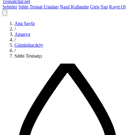
Tesisatcilar
.net
Şehirler
Sıhhi Tesisat Ustaları
Nasıl Kullanılır
Giriş Yap
Kayıt Ol
Ana Sayfa
/
Amasya
/
Gümüşhacıköy
/
Sıhhi Tesisatçı