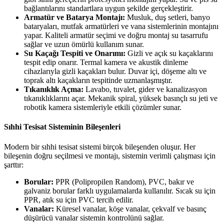
bağlantılarını standartlara uygun şekilde gerçekleştirir.
Armatür ve Batarya Montajı:
Musluk, duş setleri, banyo
bataryaları, mutfak armatürleri ve vana sistemlerinin montajını
yapar. Kaliteli armatür seçimi ve doğru montaj su tasarrufu
sağlar ve uzun ömürlü kullanım sunar.
Su Kaçağı Tespiti ve Onarımı:
Gizli ve açık su kaçaklarını
tespit edip onarır. Termal kamera ve akustik dinleme
cihazlarıyla gizli kaçakları bulur. Duvar içi, döşeme altı ve
toprak altı kaçakların tespitinde uzmanlaşmıştır.
Tıkanıklık Açma:
Lavabo, tuvalet, gider ve kanalizasyon
tıkanıklıklarını açar. Mekanik spiral, yüksek basınçlı su jeti ve
robotik kamera sistemleriyle etkili çözümler sunar.
Sıhhi Tesisat Sisteminin Bileşenleri
Modern bir sıhhi tesisat sistemi birçok bileşenden oluşur. Her
bileşenin doğru seçilmesi ve montajı, sistemin verimli çalışması için
şarttır:
Borular:
PPR (Polipropilen Random), PVC, bakır ve
galvaniz borular farklı uygulamalarda kullanılır. Sıcak su için
PPR, atık su için PVC tercih edilir.
Vanalar:
Küresel vanalar, köşe vanalar, çekvalf ve basınç
düşürücü vanalar sistemin kontrolünü sağlar.