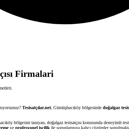
çısı
Firmalari
etleri.
rıyorsunuz?
Tesisatçılar.net
, Gümüşhacıköy bölgesinde
doğalgaz tesis
cıköy bölgesini tanıyan, doğalgaz tesisatçısı konusunda deneyimli tesi
lzeme
ve
profesyonel işçilik
ile sorunlarınıza kalıcı çözümler sunulmakta