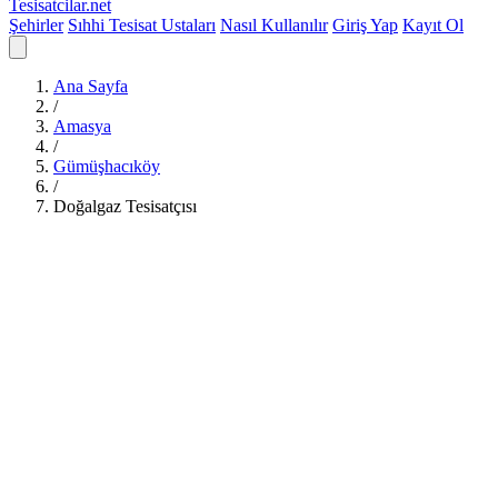
Tesisatcilar
.net
Şehirler
Sıhhi Tesisat Ustaları
Nasıl Kullanılır
Giriş Yap
Kayıt Ol
Ana Sayfa
/
Amasya
/
Gümüşhacıköy
/
Doğalgaz Tesisatçısı