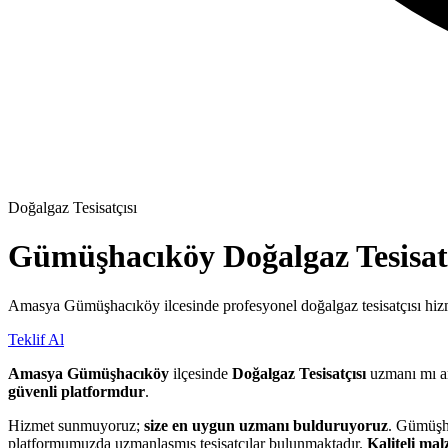
Doğalgaz Tesisatçısı
Gümüşhacıköy
Doğalgaz Tesisat
Amasya Gümüşhacıköy ilcesinde profesyonel doğalgaz tesisatçısı hizm
Teklif Al
Amasya Gümüşhacıköy
ilçesinde
Doğalgaz Tesisatçısı
uzmanı mı a
güvenli platformdur
.
Hizmet sunmuyoruz;
size en uygun uzmanı bulduruyoruz
. Gümüşha
platformumuzda uzmanlaşmış tesisatçılar bulunmaktadır.
Kaliteli ma