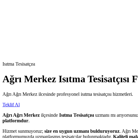
Isıtma Tesisatçısı
Ağrı Merkez
Isıtma Tesisatçısı
F
Ağrı Ağrı Merkez ilcesinde profesyonel isıtma tesisatçısı hizmetleri.
Teklif Al
Ağrı Ağrı Merkez
ilçesinde
Isıtma Tesisatçısı
uzmanı mı arıyorsun
platformdur
.
Hizmet sunmuyoruz;
size en uygun uzmanı bulduruyoruz
. Ağrı Me
platformumuzda uzmanlaşmış tesisatçılar bulunmaktadır.
Kaliteli ma