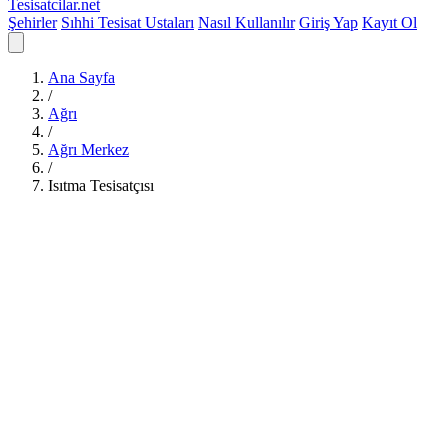
Tesisatcilar
.net
Şehirler
Sıhhi Tesisat Ustaları
Nasıl Kullanılır
Giriş Yap
Kayıt Ol
Ana Sayfa
/
Ağrı
/
Ağrı Merkez
/
Isıtma Tesisatçısı