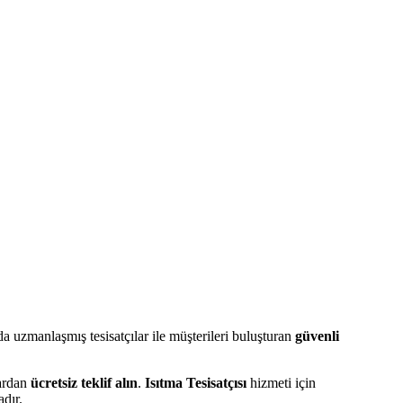
 uzmanlaşmış tesisatçılar ile müşterileri buluşturan
güvenli
lardan
ücretsiz teklif alın
.
Isıtma Tesisatçısı
hizmeti için
dır.