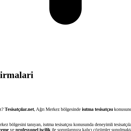
irmalari
uz?
Tesisatçılar.net
, Ağrı Merkez bölgesinde
isıtma tesisatçısı
konusunda
rkez bölgesini tanıyan, isıtma tesisatçısı konusunda deneyimli tesisatçı
lzeme
ve
profesyonel işçilik
ile sorunlarınıza kalıcı çözümler sunulmakta