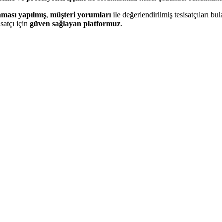
aması yapılmış
,
müşteri yorumları
ile değerlendirilmiş tesisatçıları bula
satçı için
güven sağlayan platformuz
.