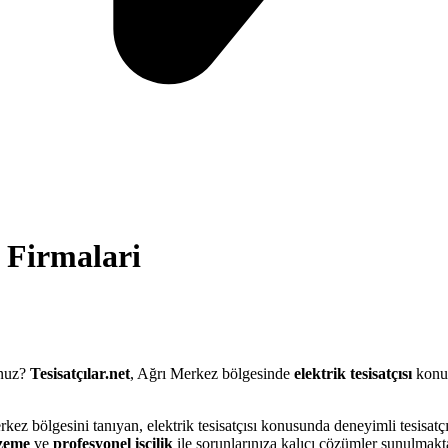
Firmalari
unuz?
Tesisatçılar.net
, Ağrı Merkez bölgesinde
elektrik tesisatçısı
konus
rkez bölgesini tanıyan, elektrik tesisatçısı konusunda deneyimli tesisat
lzeme
ve
profesyonel işçilik
ile sorunlarınıza kalıcı çözümler sunulmakta