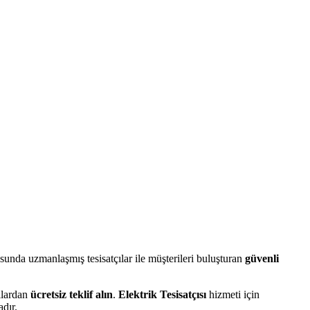
unda uzmanlaşmış tesisatçılar ile müşterileri buluşturan
güvenli
çılardan
ücretsiz teklif alın
.
Elektrik Tesisatçısı
hizmeti için
dır.