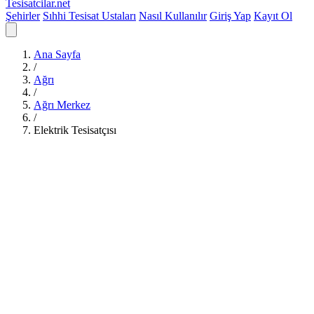
Tesisatcilar
.net
Şehirler
Sıhhi Tesisat Ustaları
Nasıl Kullanılır
Giriş Yap
Kayıt Ol
Ana Sayfa
/
Ağrı
/
Ağrı Merkez
/
Elektrik Tesisatçısı