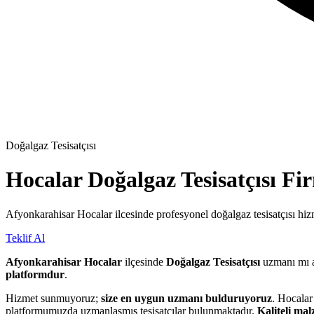
Doğalgaz Tesisatçısı
Hocalar
Doğalgaz Tesisatçısı
Fir
Afyonkarahisar Hocalar ilcesinde profesyonel doğalgaz tesisatçısı hizm
Teklif Al
Afyonkarahisar Hocalar
ilçesinde
Doğalgaz Tesisatçısı
uzmanı mı 
platformdur
.
Hizmet sunmuyoruz;
size en uygun uzmanı bulduruyoruz
. Hocalar
platformumuzda uzmanlaşmış tesisatçılar bulunmaktadır.
Kaliteli ma