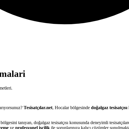
malari
etleri.
arıyorsunuz?
Tesisatçılar.net
, Hocalar bölgesinde
doğalgaz tesisatçısı
 bölgesini tanıyan, doğalgaz tesisatçısı konusunda deneyimli tesisatçıla
lzeme
ve
profesyonel işçilik
ile sorunlarınıza kalıcı çözümler sunulmakta