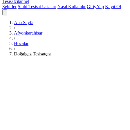
Tesisatcilar
.net
Şehirler
Sıhhi Tesisat Ustaları
Nasıl Kullanılır
Giriş Yap
Kayıt Ol
Ana Sayfa
/
Afyonkarahisar
/
Hocalar
/
Doğalgaz Tesisatçısı