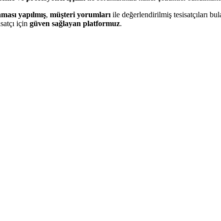
aması yapılmış
,
müşteri yorumları
ile değerlendirilmiş tesisatçıları bula
satçı için
güven sağlayan platformuz
.