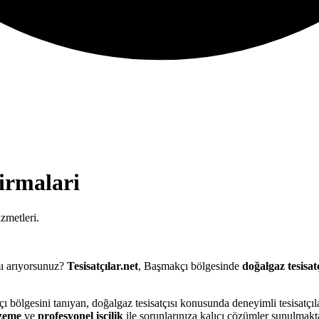
irmalari
zmetleri.
ı arıyorsunuz?
Tesisatçılar.net
, Başmakçı bölgesinde
doğalgaz tesisatç
ı bölgesini tanıyan, doğalgaz tesisatçısı konusunda deneyimli tesisatçı
lzeme
ve
profesyonel işçilik
ile sorunlarınıza kalıcı çözümler sunulmakta