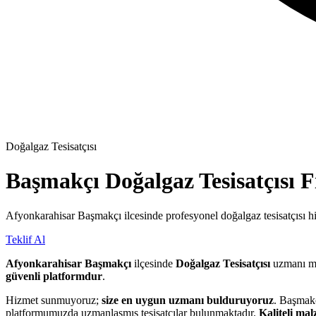
Doğalgaz Tesisatçısı
Başmakçı
Doğalgaz Tesisatçısı
F
Afyonkarahisar Başmakçı ilcesinde profesyonel doğalgaz tesisatçısı hi
Teklif Al
Afyonkarahisar Başmakçı
ilçesinde
Doğalgaz Tesisatçısı
uzmanı m
güvenli platformdur
.
Hizmet sunmuyoruz;
size en uygun uzmanı bulduruyoruz
. Başmakç
platformumuzda uzmanlaşmış tesisatçılar bulunmaktadır.
Kaliteli ma