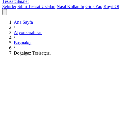
Tesisatcilar
.net
Şehirler
Sıhhi Tesisat Ustaları
Nasıl Kullanılır
Giriş Yap
Kayıt Ol
Ana Sayfa
/
Afyonkarahisar
/
Başmakçı
/
Doğalgaz Tesisatçısı