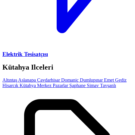
Elektrik Tesisatçısı
Kütahya Ilceleri
Altıntaş
Aslanapa
Çavdarhisar
Domaniç
Dumlupınar
Emet
Gediz
Hisarcık
Kütahya Merkez
Pazarlar
Şaphane
Simav
Tavşanlı