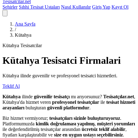
Tesisatcilar
.net
Şehirler
Sıhhi Tesisat Ustaları
Nasıl Kullanılır
Giriş Yap
Kayıt Ol
Ana Sayfa
/
Kütahya
Kütahya Tesisatcilar
Kütahya
Tesisatci
Firmalari
Kütahya ilinde guvenilir ve profesyonel tesisatci hizmetleri.
Teklif Al
Kütahya
ilinde
güvenilir tesisatçı
mı arıyorsunuz?
Tesisatçılar.net
,
Kütahya'da hizmet veren
profesyonel tesisatçılar
ile
tesisat hizmeti
arayanları
buluşturan
güvenli platformdur
.
Biz hizmet vermiyoruz;
tesisatçıları sizinle buluşturuyoruz
.
Platformumuzda
kimlik doğrulaması yapılmış
,
müşteri yorumları
ile değerlendirilmiş tesisatçılar arasından
ücretsiz teklif alabilir
,
fiyatları karşılaştırabilir ve
size en uygun ustayı seçebilirsiniz
.