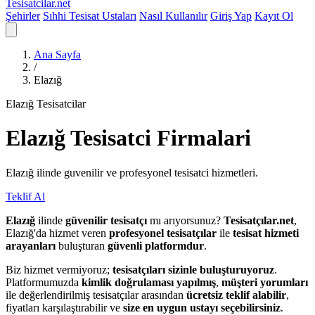
Tesisatcilar
.net
Şehirler
Sıhhi Tesisat Ustaları
Nasıl Kullanılır
Giriş Yap
Kayıt Ol
Ana Sayfa
/
Elazığ
Elazığ Tesisatcilar
Elazığ
Tesisatci
Firmalari
Elazığ ilinde guvenilir ve profesyonel tesisatci hizmetleri.
Teklif Al
Elazığ
ilinde
güvenilir tesisatçı
mı arıyorsunuz?
Tesisatçılar.net
,
Elazığ'da hizmet veren
profesyonel tesisatçılar
ile
tesisat hizmeti
arayanları
buluşturan
güvenli platformdur
.
Biz hizmet vermiyoruz;
tesisatçıları sizinle buluşturuyoruz
.
Platformumuzda
kimlik doğrulaması yapılmış
,
müşteri yorumları
ile değerlendirilmiş tesisatçılar arasından
ücretsiz teklif alabilir
,
fiyatları karşılaştırabilir ve
size en uygun ustayı seçebilirsiniz
.