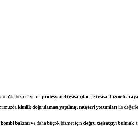
orum'da hizmet veren
profesyonel tesisatçılar
ile
tesisat hizmeti aray
rmumuzda
kimlik doğrulaması yapılmış
,
müşteri yorumları
ile değerle
,
kombi bakımı
ve daha birçok hizmet için
doğru tesisatçıyı bulmak
a