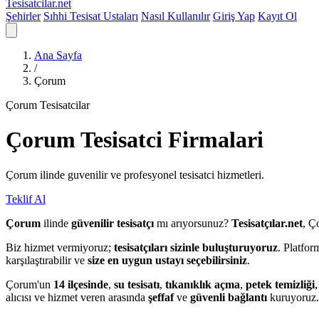
Tesisatcilar
.net
Şehirler
Sıhhi Tesisat Ustaları
Nasıl Kullanılır
Giriş Yap
Kayıt Ol
Ana Sayfa
/
Çorum
Çorum Tesisatcilar
Çorum
Tesisatci
Firmalari
Çorum ilinde guvenilir ve profesyonel tesisatci hizmetleri.
Teklif Al
Çorum
ilinde
güvenilir tesisatçı
mı arıyorsunuz?
Tesisatçılar.net
, Ç
Biz hizmet vermiyoruz;
tesisatçıları sizinle buluşturuyoruz
. Platfo
karşılaştırabilir ve
size en uygun ustayı seçebilirsiniz
.
Çorum'un
14 ilçesinde
,
su tesisatı
,
tıkanıklık açma
,
petek temizliği
alıcısı ve hizmet veren arasında
şeffaf
ve
güvenli bağlantı
kuruyoruz.