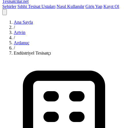
Tesisatcilar
.net
Şehirler
Sıhhi Tesisat Ustaları
Nasıl Kullanılır
Giriş Yap
Kayıt Ol
Ana Sayfa
/
Artvin
/
Ardanuç
/
Endüstriyel Tesisatçı