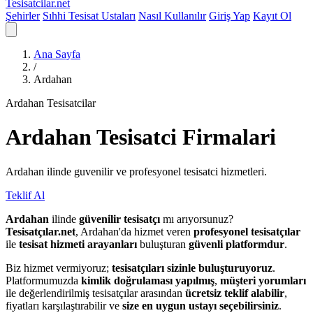
Tesisatcilar
.net
Şehirler
Sıhhi Tesisat Ustaları
Nasıl Kullanılır
Giriş Yap
Kayıt Ol
Ana Sayfa
/
Ardahan
Ardahan Tesisatcilar
Ardahan
Tesisatci
Firmalari
Ardahan ilinde guvenilir ve profesyonel tesisatci hizmetleri.
Teklif Al
Ardahan
ilinde
güvenilir tesisatçı
mı arıyorsunuz?
Tesisatçılar.net
, Ardahan'da hizmet veren
profesyonel tesisatçılar
ile
tesisat hizmeti arayanları
buluşturan
güvenli platformdur
.
Biz hizmet vermiyoruz;
tesisatçıları sizinle buluşturuyoruz
.
Platformumuzda
kimlik doğrulaması yapılmış
,
müşteri yorumları
ile değerlendirilmiş tesisatçılar arasından
ücretsiz teklif alabilir
,
fiyatları karşılaştırabilir ve
size en uygun ustayı seçebilirsiniz
.