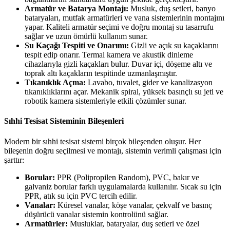
Armatür ve Batarya Montajı:
Musluk, duş setleri, banyo
bataryaları, mutfak armatürleri ve vana sistemlerinin montajını
yapar. Kaliteli armatür seçimi ve doğru montaj su tasarrufu
sağlar ve uzun ömürlü kullanım sunar.
Su Kaçağı Tespiti ve Onarımı:
Gizli ve açık su kaçaklarını
tespit edip onarır. Termal kamera ve akustik dinleme
cihazlarıyla gizli kaçakları bulur. Duvar içi, döşeme altı ve
toprak altı kaçakların tespitinde uzmanlaşmıştır.
Tıkanıklık Açma:
Lavabo, tuvalet, gider ve kanalizasyon
tıkanıklıklarını açar. Mekanik spiral, yüksek basınçlı su jeti ve
robotik kamera sistemleriyle etkili çözümler sunar.
Sıhhi Tesisat Sisteminin Bileşenleri
Modern bir sıhhi tesisat sistemi birçok bileşenden oluşur. Her
bileşenin doğru seçilmesi ve montajı, sistemin verimli çalışması için
şarttır:
Borular:
PPR (Polipropilen Random), PVC, bakır ve
galvaniz borular farklı uygulamalarda kullanılır. Sıcak su için
PPR, atık su için PVC tercih edilir.
Vanalar:
Küresel vanalar, köşe vanalar, çekvalf ve basınç
düşürücü vanalar sistemin kontrolünü sağlar.
Armatürler:
Musluklar, bataryalar, duş setleri ve özel