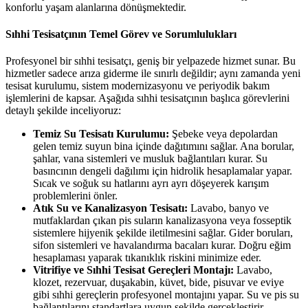
konforlu yaşam alanlarına dönüşmektedir.
Sıhhi Tesisatçının Temel Görev ve Sorumlulukları
Profesyonel bir sıhhi tesisatçı, geniş bir yelpazede hizmet sunar. Bu
hizmetler sadece arıza giderme ile sınırlı değildir; aynı zamanda yeni
tesisat kurulumu, sistem modernizasyonu ve periyodik bakım
işlemlerini de kapsar. Aşağıda sıhhi tesisatçının başlıca görevlerini
detaylı şekilde inceliyoruz:
Temiz Su Tesisatı Kurulumu:
Şebeke veya depolardan
gelen temiz suyun bina içinde dağıtımını sağlar. Ana borular,
şahlar, vana sistemleri ve musluk bağlantıları kurar. Su
basıncının dengeli dağılımı için hidrolik hesaplamalar yapar.
Sıcak ve soğuk su hatlarını ayrı ayrı döşeyerek karışım
problemlerini önler.
Atık Su ve Kanalizasyon Tesisatı:
Lavabo, banyo ve
mutfaklardan çıkan pis suların kanalizasyona veya fosseptik
sistemlere hijyenik şekilde iletilmesini sağlar. Gider boruları,
sifon sistemleri ve havalandırma bacaları kurar. Doğru eğim
hesaplaması yaparak tıkanıklık riskini minimize eder.
Vitrifiye ve Sıhhi Tesisat Gereçleri Montajı:
Lavabo,
klozet, rezervuar, duşakabin, küvet, bide, pisuvar ve eviye
gibi sıhhi gereçlerin profesyonel montajını yapar. Su ve pis su
bağlantılarını standartlara uygun şekilde gerçekleştirir.