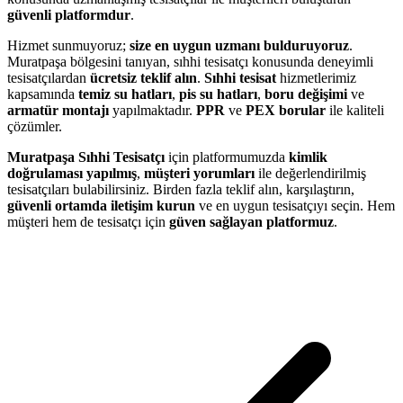
güvenli platformdur
.
Hizmet sunmuyoruz;
size en uygun uzmanı bulduruyoruz
.
Muratpaşa bölgesini tanıyan, sıhhi tesisatçı konusunda deneyimli
tesisatçılardan
ücretsiz teklif alın
.
Sıhhi tesisat
hizmetlerimiz
kapsamında
temiz su hatları
,
pis su hatları
,
boru değişimi
ve
armatür montajı
yapılmaktadır.
PPR
ve
PEX borular
ile kaliteli
çözümler.
Muratpaşa Sıhhi Tesisatçı
için platformumuzda
kimlik
doğrulaması yapılmış
,
müşteri yorumları
ile değerlendirilmiş
tesisatçıları bulabilirsiniz. Birden fazla teklif alın, karşılaştırın,
güvenli ortamda iletişim kurun
ve en uygun tesisatçıyı seçin. Hem
müşteri hem de tesisatçı için
güven sağlayan platformuz
.