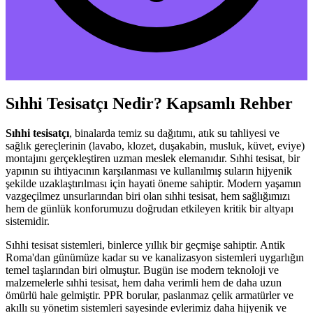
Sıhhi Tesisatçı Nedir? Kapsamlı Rehber
Sıhhi tesisatçı
, binalarda temiz su dağıtımı, atık su tahliyesi ve
sağlık gereçlerinin (lavabo, klozet, duşakabin, musluk, küvet, eviye)
montajını gerçekleştiren uzman meslek elemanıdır. Sıhhi tesisat, bir
yapının su ihtiyacının karşılanması ve kullanılmış suların hijyenik
şekilde uzaklaştırılması için hayati öneme sahiptir. Modern yaşamın
vazgeçilmez unsurlarından biri olan sıhhi tesisat, hem sağlığımızı
hem de günlük konforumuzu doğrudan etkileyen kritik bir altyapı
sistemidir.
Sıhhi tesisat sistemleri, binlerce yıllık bir geçmişe sahiptir. Antik
Roma'dan günümüze kadar su ve kanalizasyon sistemleri uygarlığın
temel taşlarından biri olmuştur. Bugün ise modern teknoloji ve
malzemelerle sıhhi tesisat, hem daha verimli hem de daha uzun
ömürlü hale gelmiştir. PPR borular, paslanmaz çelik armatürler ve
akıllı su yönetim sistemleri sayesinde evlerimiz daha hijyenik ve