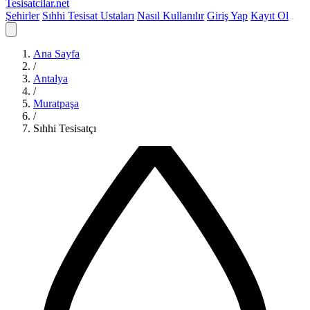
Tesisatcilar
.net
Şehirler
Sıhhi Tesisat Ustaları
Nasıl Kullanılır
Giriş Yap
Kayıt Ol
Ana Sayfa
/
Antalya
/
Muratpaşa
/
Sıhhi Tesisatçı