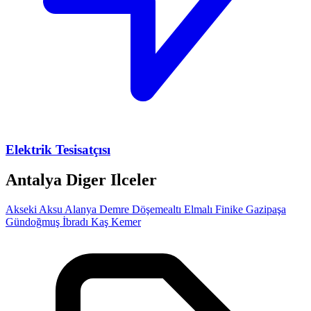
Elektrik Tesisatçısı
Antalya Diger Ilceler
Akseki
Aksu
Alanya
Demre
Döşemealtı
Elmalı
Finike
Gazipaşa
Gündoğmuş
İbradı
Kaş
Kemer