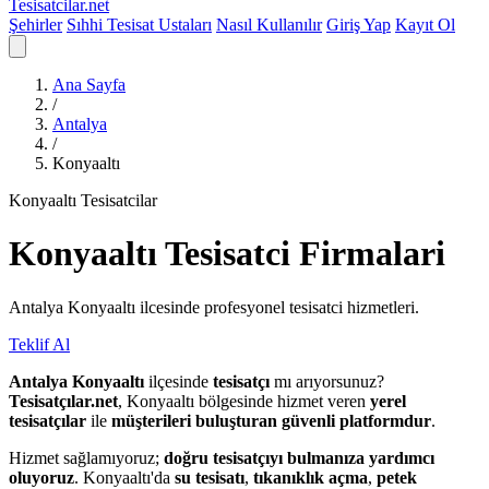
Tesisatcilar
.net
Şehirler
Sıhhi Tesisat Ustaları
Nasıl Kullanılır
Giriş Yap
Kayıt Ol
Ana Sayfa
/
Antalya
/
Konyaaltı
Konyaaltı Tesisatcilar
Konyaaltı
Tesisatci
Firmalari
Antalya Konyaaltı ilcesinde profesyonel tesisatci hizmetleri.
Teklif Al
Antalya Konyaaltı
ilçesinde
tesisatçı
mı arıyorsunuz?
Tesisatçılar.net
, Konyaaltı bölgesinde hizmet veren
yerel
tesisatçılar
ile
müşterileri buluşturan güvenli platformdur
.
Hizmet sağlamıyoruz;
doğru tesisatçıyı bulmanıza yardımcı
oluyoruz
. Konyaaltı'da
su tesisatı
,
tıkanıklık açma
,
petek