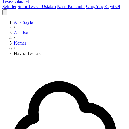
Tesisatcilar
.net
Şehirler
Sıhhi Tesisat Ustaları
Nasıl Kullanılır
Giriş Yap
Kayıt Ol
Ana Sayfa
/
Antalya
/
Kemer
/
Havuz Tesisatçısı