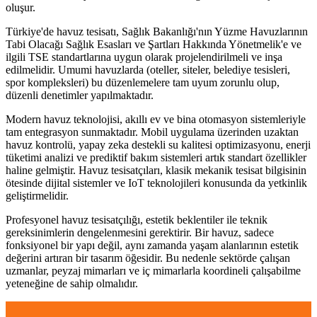
oluşur.
Türkiye'de havuz tesisatı, Sağlık Bakanlığı'nın Yüzme Havuzlarının
Tabi Olacağı Sağlık Esasları ve Şartları Hakkında Yönetmelik'e ve
ilgili TSE standartlarına uygun olarak projelendirilmeli ve inşa
edilmelidir. Umumi havuzlarda (oteller, siteler, belediye tesisleri,
spor kompleksleri) bu düzenlemelere tam uyum zorunlu olup,
düzenli denetimler yapılmaktadır.
Modern havuz teknolojisi, akıllı ev ve bina otomasyon sistemleriyle
tam entegrasyon sunmaktadır. Mobil uygulama üzerinden uzaktan
havuz kontrolü, yapay zeka destekli su kalitesi optimizasyonu, enerji
tüketimi analizi ve prediktif bakım sistemleri artık standart özellikler
haline gelmiştir. Havuz tesisatçıları, klasik mekanik tesisat bilgisinin
ötesinde dijital sistemler ve IoT teknolojileri konusunda da yetkinlik
geliştirmelidir.
Profesyonel havuz tesisatçılığı, estetik beklentiler ile teknik
gereksinimlerin dengelenmesini gerektirir. Bir havuz, sadece
fonksiyonel bir yapı değil, aynı zamanda yaşam alanlarının estetik
değerini artıran bir tasarım öğesidir. Bu nedenle sektörde çalışan
uzmanlar, peyzaj mimarları ve iç mimarlarla koordineli çalışabilme
yeteneğine de sahip olmalıdır.