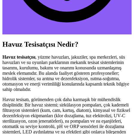
Havuz Tesisatçısı Nedir?
Havuz tesisatçısı
, yüzme havuzları, jakuziler, spa merkezleri, süs
havuzları ve su oyunları parklarının mekanik tesisat sistemlerinin
tasarımı, kurulumu, bakımı ve onarımı konusunda uzmanlaşmış
meslek elemanıdır. Bu alanda faaliyet gösteren profesyoneller;
hidrolik sistemler, su arıtma ve dezenfeksiyon, ısıtma-soğutma,
otomasyon ve enerji verimliliği konularında kapsamlı teknik bilgiye
sahip olmalıdır.
Havuz tesisatı, görünenden çok daha karmaşık bir mühendislik
disiplinidir. Bir havuz sistemi; sirkülasyon pompaları, çok kademeli
filtrasyon sistemleri (kum, cam, kartuş, diatom), kimyasal ve fiziksel
dezenfeksiyon ekipmanları (klor dozajlama, tuz elektrolizi, UV-C
sterilizasyon, ozon jeneratörleri), ısı pompaları ve ısı eşanjörleri,
otomatik su seviye kontrolü, pH ve ORP sensörleri ile dozajlama
sistemleri, LED aydınlatma ve su efektleri gibi onlarca bileşenden