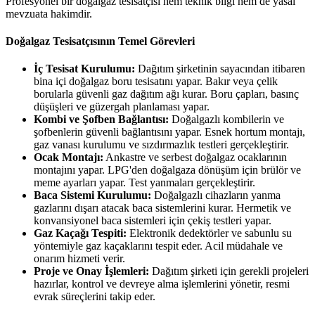
Profesyonel bir doğalgaz tesisatçısı hem teknik bilgi hem de yasal
mevzuata hakimdir.
Doğalgaz Tesisatçısının Temel Görevleri
İç Tesisat Kurulumu:
Dağıtım şirketinin sayacından itibaren
bina içi doğalgaz boru tesisatını yapar. Bakır veya çelik
borularla güvenli gaz dağıtım ağı kurar. Boru çapları, basınç
düşüşleri ve güzergah planlaması yapar.
Kombi ve Şofben Bağlantısı:
Doğalgazlı kombilerin ve
şofbenlerin güvenli bağlantısını yapar. Esnek hortum montajı,
gaz vanası kurulumu ve sızdırmazlık testleri gerçekleştirir.
Ocak Montajı:
Ankastre ve serbest doğalgaz ocaklarının
montajını yapar. LPG'den doğalgaza dönüşüm için brülör ve
meme ayarları yapar. Test yanmaları gerçekleştirir.
Baca Sistemi Kurulumu:
Doğalgazlı cihazların yanma
gazlarını dışarı atacak baca sistemlerini kurar. Hermetik ve
konvansiyonel baca sistemleri için çekiş testleri yapar.
Gaz Kaçağı Tespiti:
Elektronik dedektörler ve sabunlu su
yöntemiyle gaz kaçaklarını tespit eder. Acil müdahale ve
onarım hizmeti verir.
Proje ve Onay İşlemleri:
Dağıtım şirketi için gerekli projeleri
hazırlar, kontrol ve devreye alma işlemlerini yönetir, resmi
evrak süreçlerini takip eder.