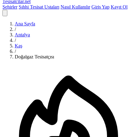
Tesisatcilar
.net
Şehirler
Sıhhi Tesisat Ustaları
Nasıl Kullanılır
Giriş Yap
Kayıt Ol
Ana Sayfa
/
Antalya
/
Kaş
/
Doğalgaz Tesisatçısı