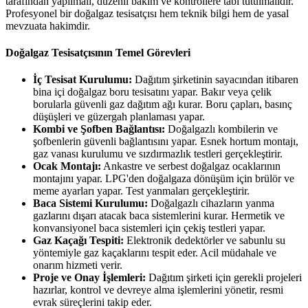
tarafından yapılmalı, düzenli bakım ve kontrollere tabi tutulmalıdır.
Profesyonel bir doğalgaz tesisatçısı hem teknik bilgi hem de yasal
mevzuata hakimdir.
Doğalgaz Tesisatçısının Temel Görevleri
İç Tesisat Kurulumu:
Dağıtım şirketinin sayacından itibaren
bina içi doğalgaz boru tesisatını yapar. Bakır veya çelik
borularla güvenli gaz dağıtım ağı kurar. Boru çapları, basınç
düşüşleri ve güzergah planlaması yapar.
Kombi ve Şofben Bağlantısı:
Doğalgazlı kombilerin ve
şofbenlerin güvenli bağlantısını yapar. Esnek hortum montajı,
gaz vanası kurulumu ve sızdırmazlık testleri gerçekleştirir.
Ocak Montajı:
Ankastre ve serbest doğalgaz ocaklarının
montajını yapar. LPG'den doğalgaza dönüşüm için brülör ve
meme ayarları yapar. Test yanmaları gerçekleştirir.
Baca Sistemi Kurulumu:
Doğalgazlı cihazların yanma
gazlarını dışarı atacak baca sistemlerini kurar. Hermetik ve
konvansiyonel baca sistemleri için çekiş testleri yapar.
Gaz Kaçağı Tespiti:
Elektronik dedektörler ve sabunlu su
yöntemiyle gaz kaçaklarını tespit eder. Acil müdahale ve
onarım hizmeti verir.
Proje ve Onay İşlemleri:
Dağıtım şirketi için gerekli projeleri
hazırlar, kontrol ve devreye alma işlemlerini yönetir, resmi
evrak süreçlerini takip eder.