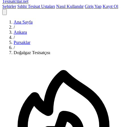
Tesisatcilar
.net
Şehirler
Sıhhi Tesisat Ustaları
Nasıl Kullanılır
Giriş Yap
Kayıt Ol
Ana Sayfa
/
Ankara
/
Pursaklar
/
Doğalgaz Tesisatçısı