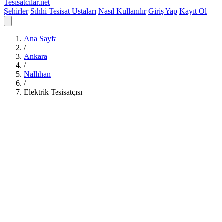
Tesisatcilar
.net
Şehirler
Sıhhi Tesisat Ustaları
Nasıl Kullanılır
Giriş Yap
Kayıt Ol
Ana Sayfa
/
Ankara
/
Nallıhan
/
Elektrik Tesisatçısı