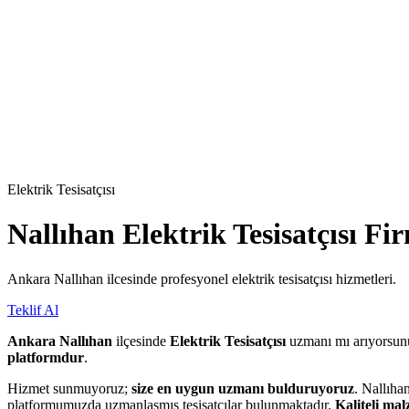
Elektrik Tesisatçısı
Nallıhan
Elektrik Tesisatçısı
Fir
Ankara Nallıhan ilcesinde profesyonel elektrik tesisatçısı hizmetleri.
Teklif Al
Ankara Nallıhan
ilçesinde
Elektrik Tesisatçısı
uzmanı mı arıyorsu
platformdur
.
Hizmet sunmuyoruz;
size en uygun uzmanı bulduruyoruz
. Nallıha
platformumuzda uzmanlaşmış tesisatçılar bulunmaktadır.
Kaliteli ma