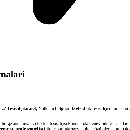
malari
nuz?
Tesisatçılar.net
, Nallıhan bölgesinde
elektrik tesisatçısı
konusunda 
n bölgesini tanıyan, elektrik tesisatçısı konusunda deneyimli tesisatçılar
lzeme
ve
profesyonel işçilik
ile sorunlarınıza kalıcı çözümler sunulmakta