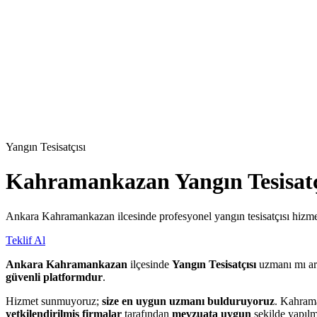
Yangın Tesisatçısı
Kahramankazan
Yangın Tesisatç
Ankara Kahramankazan ilcesinde profesyonel yangın tesisatçısı hizmet
Teklif Al
Ankara Kahramankazan
ilçesinde
Yangın Tesisatçısı
uzmanı mı a
güvenli platformdur
.
Hizmet sunmuyoruz;
size en uygun uzmanı bulduruyoruz
. Kahrama
yetkilendirilmiş firmalar
tarafından
mevzuata uygun
şekilde yapılm