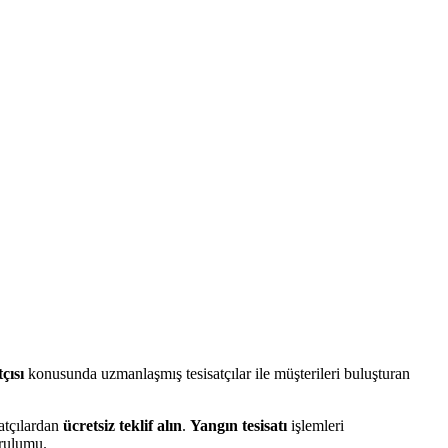
çısı
konusunda uzmanlaşmış tesisatçılar ile müşterileri buluşturan
atçılardan
ücretsiz teklif alın
.
Yangın tesisatı
işlemleri
rulumu.