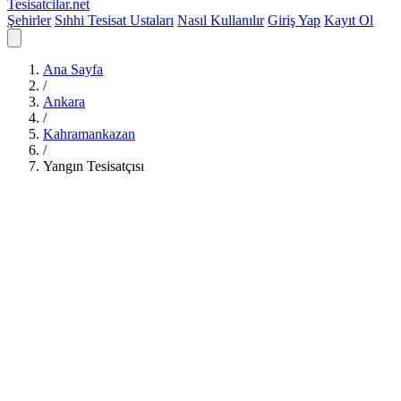
Tesisatcilar
.net
Şehirler
Sıhhi Tesisat Ustaları
Nasıl Kullanılır
Giriş Yap
Kayıt Ol
Ana Sayfa
/
Ankara
/
Kahramankazan
/
Yangın Tesisatçısı