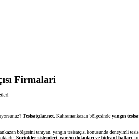
ısı
Firmalari
leri.
rıyorsunuz?
Tesisatçılar.net
, Kahramankazan bölgesinde
yangın tesisat
nkazan bölgesini tanıyan, yangın tesisatçısı konusunda deneyimli tesis
aktadır.
Sprinkler sistemleri
,
yangın dolapları
ve
hidrant hatları
ku