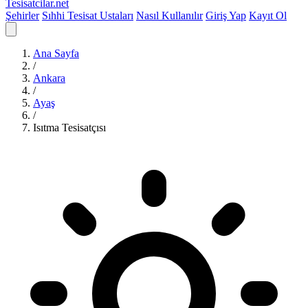
Tesisatcilar
.net
Şehirler
Sıhhi Tesisat Ustaları
Nasıl Kullanılır
Giriş Yap
Kayıt Ol
Ana Sayfa
/
Ankara
/
Ayaş
/
Isıtma Tesisatçısı