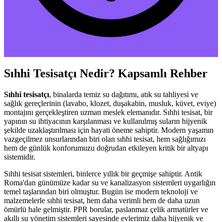
Sıhhi Tesisatçı Nedir? Kapsamlı Rehber
Sıhhi tesisatçı
, binalarda temiz su dağıtımı, atık su tahliyesi ve
sağlık gereçlerinin (lavabo, klozet, duşakabin, musluk, küvet, eviye)
montajını gerçekleştiren uzman meslek elemanıdır. Sıhhi tesisat, bir
yapının su ihtiyacının karşılanması ve kullanılmış suların hijyenik
şekilde uzaklaştırılması için hayati öneme sahiptir. Modern yaşamın
vazgeçilmez unsurlarından biri olan sıhhi tesisat, hem sağlığımızı
hem de günlük konforumuzu doğrudan etkileyen kritik bir altyapı
sistemidir.
Sıhhi tesisat sistemleri, binlerce yıllık bir geçmişe sahiptir. Antik
Roma'dan günümüze kadar su ve kanalizasyon sistemleri uygarlığın
temel taşlarından biri olmuştur. Bugün ise modern teknoloji ve
malzemelerle sıhhi tesisat, hem daha verimli hem de daha uzun
ömürlü hale gelmiştir. PPR borular, paslanmaz çelik armatürler ve
akıllı su yönetim sistemleri sayesinde evlerimiz daha hijyenik ve