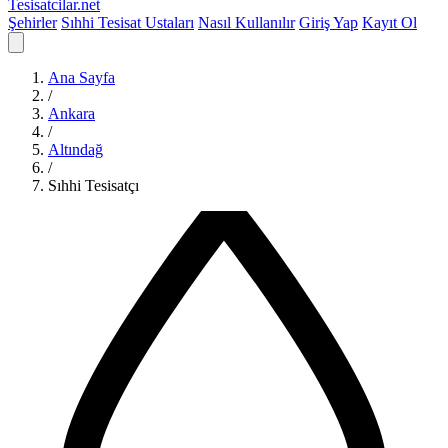
Tesisatcilar
.net
Şehirler
Sıhhi Tesisat Ustaları
Nasıl Kullanılır
Giriş Yap
Kayıt Ol
Ana Sayfa
/
Ankara
/
Altındağ
/
Sıhhi Tesisatçı