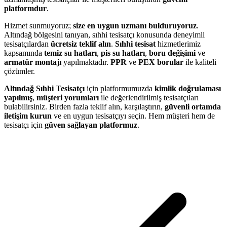
platformdur
.
Hizmet sunmuyoruz;
size en uygun uzmanı bulduruyoruz
.
Altındağ bölgesini tanıyan, sıhhi tesisatçı konusunda deneyimli
tesisatçılardan
ücretsiz teklif alın
.
Sıhhi tesisat
hizmetlerimiz
kapsamında
temiz su hatları
,
pis su hatları
,
boru değişimi
ve
armatür montajı
yapılmaktadır.
PPR
ve
PEX borular
ile kaliteli
çözümler.
Altındağ Sıhhi Tesisatçı
için platformumuzda
kimlik doğrulaması
yapılmış
,
müşteri yorumları
ile değerlendirilmiş tesisatçıları
bulabilirsiniz. Birden fazla teklif alın, karşılaştırın,
güvenli ortamda
iletişim kurun
ve en uygun tesisatçıyı seçin. Hem müşteri hem de
tesisatçı için
güven sağlayan platformuz
.