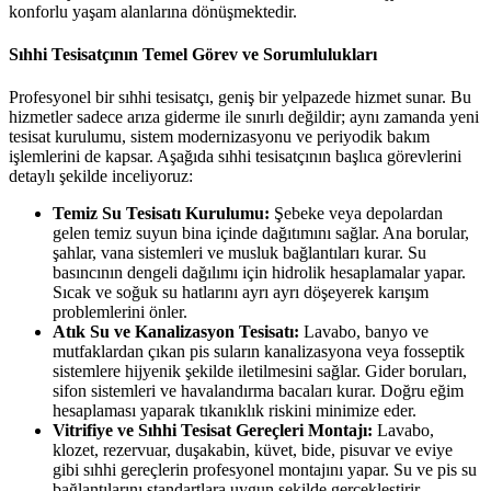
konforlu yaşam alanlarına dönüşmektedir.
Sıhhi Tesisatçının Temel Görev ve Sorumlulukları
Profesyonel bir sıhhi tesisatçı, geniş bir yelpazede hizmet sunar. Bu
hizmetler sadece arıza giderme ile sınırlı değildir; aynı zamanda yeni
tesisat kurulumu, sistem modernizasyonu ve periyodik bakım
işlemlerini de kapsar. Aşağıda sıhhi tesisatçının başlıca görevlerini
detaylı şekilde inceliyoruz:
Temiz Su Tesisatı Kurulumu:
Şebeke veya depolardan
gelen temiz suyun bina içinde dağıtımını sağlar. Ana borular,
şahlar, vana sistemleri ve musluk bağlantıları kurar. Su
basıncının dengeli dağılımı için hidrolik hesaplamalar yapar.
Sıcak ve soğuk su hatlarını ayrı ayrı döşeyerek karışım
problemlerini önler.
Atık Su ve Kanalizasyon Tesisatı:
Lavabo, banyo ve
mutfaklardan çıkan pis suların kanalizasyona veya fosseptik
sistemlere hijyenik şekilde iletilmesini sağlar. Gider boruları,
sifon sistemleri ve havalandırma bacaları kurar. Doğru eğim
hesaplaması yaparak tıkanıklık riskini minimize eder.
Vitrifiye ve Sıhhi Tesisat Gereçleri Montajı:
Lavabo,
klozet, rezervuar, duşakabin, küvet, bide, pisuvar ve eviye
gibi sıhhi gereçlerin profesyonel montajını yapar. Su ve pis su
bağlantılarını standartlara uygun şekilde gerçekleştirir.