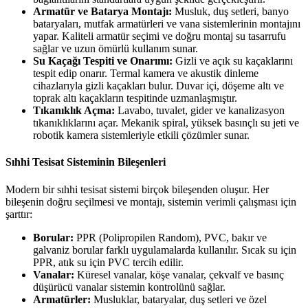
Armatür ve Batarya Montajı:
Musluk, duş setleri, banyo
bataryaları, mutfak armatürleri ve vana sistemlerinin montajını
yapar. Kaliteli armatür seçimi ve doğru montaj su tasarrufu
sağlar ve uzun ömürlü kullanım sunar.
Su Kaçağı Tespiti ve Onarımı:
Gizli ve açık su kaçaklarını
tespit edip onarır. Termal kamera ve akustik dinleme
cihazlarıyla gizli kaçakları bulur. Duvar içi, döşeme altı ve
toprak altı kaçakların tespitinde uzmanlaşmıştır.
Tıkanıklık Açma:
Lavabo, tuvalet, gider ve kanalizasyon
tıkanıklıklarını açar. Mekanik spiral, yüksek basınçlı su jeti ve
robotik kamera sistemleriyle etkili çözümler sunar.
Sıhhi Tesisat Sisteminin Bileşenleri
Modern bir sıhhi tesisat sistemi birçok bileşenden oluşur. Her
bileşenin doğru seçilmesi ve montajı, sistemin verimli çalışması için
şarttır:
Borular:
PPR (Polipropilen Random), PVC, bakır ve
galvaniz borular farklı uygulamalarda kullanılır. Sıcak su için
PPR, atık su için PVC tercih edilir.
Vanalar:
Küresel vanalar, köşe vanalar, çekvalf ve basınç
düşürücü vanalar sistemin kontrolünü sağlar.
Armatürler:
Musluklar, bataryalar, duş setleri ve özel