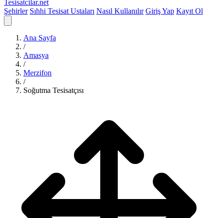
Tesisatcilar
.net
Şehirler
Sıhhi Tesisat Ustaları
Nasıl Kullanılır
Giriş Yap
Kayıt Ol
Ana Sayfa
/
Amasya
/
Merzifon
/
Soğutma Tesisatçısı