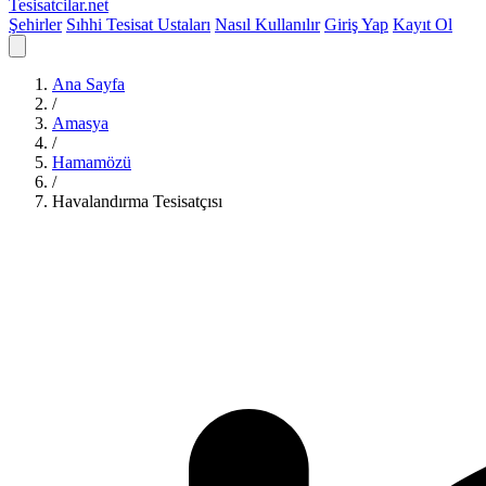
Tesisatcilar
.net
Şehirler
Sıhhi Tesisat Ustaları
Nasıl Kullanılır
Giriş Yap
Kayıt Ol
Ana Sayfa
/
Amasya
/
Hamamözü
/
Havalandırma Tesisatçısı