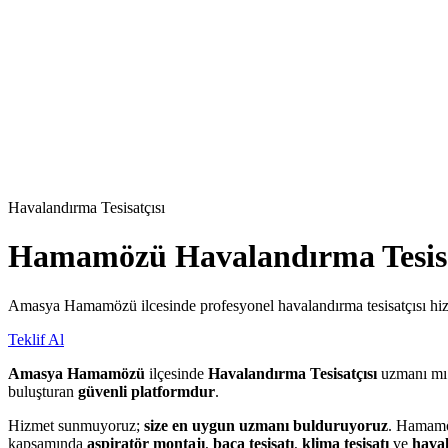
Havalandırma Tesisatçısı
Hamamözü
Havalandırma Tesisa
Amasya Hamamözü ilcesinde profesyonel havalandırma tesisatçısı hiz
Teklif Al
Amasya Hamamözü
ilçesinde
Havalandırma Tesisatçısı
uzmanı mı
buluşturan
güvenli platformdur
.
Hizmet sunmuyoruz;
size en uygun uzmanı bulduruyoruz
. Hamamöz
kapsamında
aspiratör montajı
,
baca tesisatı
,
klima tesisatı
ve
hava