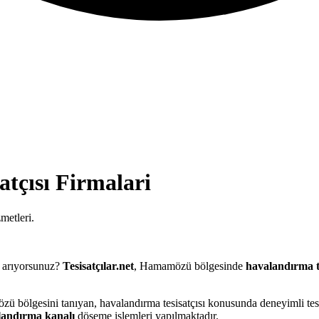
tçısı
Firmalari
metleri.
 arıyorsunuz?
Tesisatçılar.net
, Hamamözü bölgesinde
havalandırma te
ü bölgesini tanıyan, havalandırma tesisatçısı konusunda deneyimli tes
landırma kanalı
döşeme işlemleri yapılmaktadır.