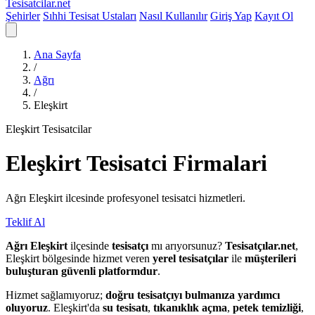
Tesisatcilar
.net
Şehirler
Sıhhi Tesisat Ustaları
Nasıl Kullanılır
Giriş Yap
Kayıt Ol
Ana Sayfa
/
Ağrı
/
Eleşkirt
Eleşkirt Tesisatcilar
Eleşkirt
Tesisatci
Firmalari
Ağrı Eleşkirt ilcesinde profesyonel tesisatci hizmetleri.
Teklif Al
Ağrı Eleşkirt
ilçesinde
tesisatçı
mı arıyorsunuz?
Tesisatçılar.net
,
Eleşkirt bölgesinde hizmet veren
yerel tesisatçılar
ile
müşterileri
buluşturan güvenli platformdur
.
Hizmet sağlamıyoruz;
doğru tesisatçıyı bulmanıza yardımcı
oluyoruz
. Eleşkirt'da
su tesisatı
,
tıkanıklık açma
,
petek temizliği
,