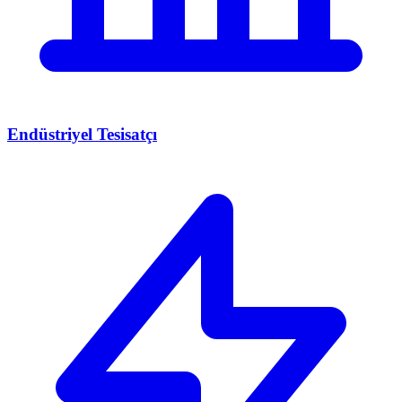
Endüstriyel Tesisatçı