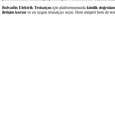
Bolvadin Elektrik Tesisatçısı
için platformumuzda
kimlik doğrulam
iletişim kurun
ve en uygun tesisatçıyı seçin. Hem müşteri hem de tesi