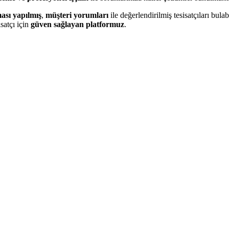
ası yapılmış
,
müşteri yorumları
ile değerlendirilmiş tesisatçıları bulabi
satçı için
güven sağlayan platformuz
.