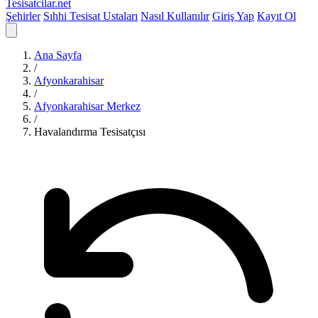
Tesisatcilar
.net
Şehirler
Sıhhi Tesisat Ustaları
Nasıl Kullanılır
Giriş Yap
Kayıt Ol
Ana Sayfa
/
Afyonkarahisar
/
Afyonkarahisar Merkez
/
Havalandırma Tesisatçısı