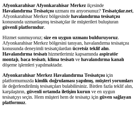
Afyonkarahisar Afyonkarahisar Merkez
ilçesinde
Havalandırma Tesisatçısı
uzmanı mı arıyorsunuz?
Tesisatçılar.net
,
Afyonkarahisar Merkez bölgesinde
havalandırma tesisatçısı
konusunda uzmanlaşmış tesisatçılar ile müşterileri buluşturan
güvenli platformdur
.
Hizmet sunmuyoruz;
size en uygun uzmanı bulduruyoruz
.
Afyonkarahisar Merkez bölgesini tanıyan, havalandırma tesisatçısı
konusunda deneyimli tesisatçılardan
ücretsiz teklif alın
.
Havalandırma tesisatı
hizmetlerimiz kapsamında
aspiratör
montajı
,
baca tesisatı
,
klima tesisatı
ve
havalandırma kanalı
döşeme işlemleri yapılmaktadır.
Afyonkarahisar Merkez Havalandırma Tesisatçısı
için
platformumuzda
kimlik doğrulaması yapılmış
,
müşteri yorumları
ile değerlendirilmiş tesisatçıları bulabilirsiniz. Birden fazla teklif alın,
karşılaştırın,
güvenli ortamda iletişim kurun
ve en uygun
tesisatçıyı seçin. Hem müşteri hem de tesisatçı için
güven sağlayan
platformuz
.