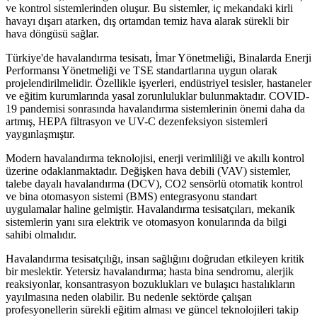
ve kontrol sistemlerinden oluşur. Bu sistemler, iç mekandaki kirli
havayı dışarı atarken, dış ortamdan temiz hava alarak sürekli bir
hava döngüsü sağlar.
Türkiye'de havalandırma tesisatı, İmar Yönetmeliği, Binalarda Enerji
Performansı Yönetmeliği ve TSE standartlarına uygun olarak
projelendirilmelidir. Özellikle işyerleri, endüstriyel tesisler, hastaneler
ve eğitim kurumlarında yasal zorunluluklar bulunmaktadır. COVID-
19 pandemisi sonrasında havalandırma sistemlerinin önemi daha da
artmış, HEPA filtrasyon ve UV-C dezenfeksiyon sistemleri
yaygınlaşmıştır.
Modern havalandırma teknolojisi, enerji verimliliği ve akıllı kontrol
üzerine odaklanmaktadır. Değişken hava debili (VAV) sistemler,
talebe dayalı havalandırma (DCV), CO2 sensörlü otomatik kontrol
ve bina otomasyon sistemi (BMS) entegrasyonu standart
uygulamalar haline gelmiştir. Havalandırma tesisatçıları, mekanik
sistemlerin yanı sıra elektrik ve otomasyon konularında da bilgi
sahibi olmalıdır.
Havalandırma tesisatçılığı, insan sağlığını doğrudan etkileyen kritik
bir meslektir. Yetersiz havalandırma; hasta bina sendromu, alerjik
reaksiyonlar, konsantrasyon bozuklukları ve bulaşıcı hastalıkların
yayılmasına neden olabilir. Bu nedenle sektörde çalışan
profesyonellerin sürekli eğitim alması ve güncel teknolojileri takip