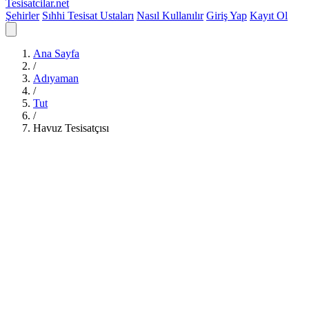
Tesisatcilar
.net
Şehirler
Sıhhi Tesisat Ustaları
Nasıl Kullanılır
Giriş Yap
Kayıt Ol
Ana Sayfa
/
Adıyaman
/
Tut
/
Havuz Tesisatçısı