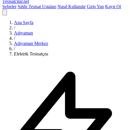
Tesisatcilar
.net
Şehirler
Sıhhi Tesisat Ustaları
Nasıl Kullanılır
Giriş Yap
Kayıt Ol
Ana Sayfa
/
Adıyaman
/
Adıyaman Merkez
/
Elektrik Tesisatçısı