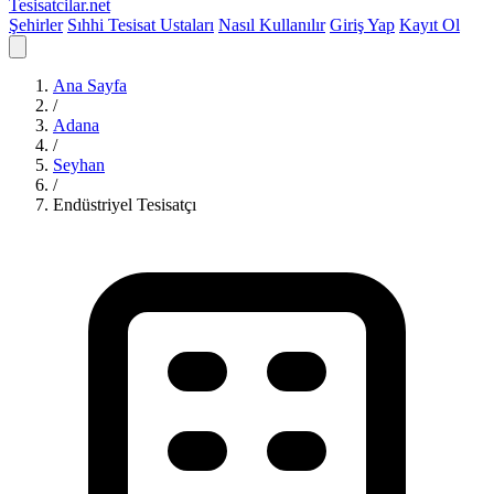
Tesisatcilar
.net
Şehirler
Sıhhi Tesisat Ustaları
Nasıl Kullanılır
Giriş Yap
Kayıt Ol
Ana Sayfa
/
Adana
/
Seyhan
/
Endüstriyel Tesisatçı