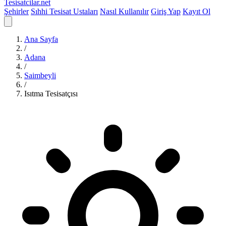
Tesisatcilar
.net
Şehirler
Sıhhi Tesisat Ustaları
Nasıl Kullanılır
Giriş Yap
Kayıt Ol
Ana Sayfa
/
Adana
/
Saimbeyli
/
Isıtma Tesisatçısı