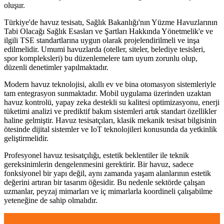
oluşur.
Türkiye'de havuz tesisatı, Sağlık Bakanlığı'nın Yüzme Havuzlarının
Tabi Olacağı Sağlık Esasları ve Şartları Hakkında Yönetmelik'e ve
ilgili TSE standartlarına uygun olarak projelendirilmeli ve inşa
edilmelidir. Umumi havuzlarda (oteller, siteler, belediye tesisleri,
spor kompleksleri) bu düzenlemelere tam uyum zorunlu olup,
düzenli denetimler yapılmaktadır.
Modern havuz teknolojisi, akıllı ev ve bina otomasyon sistemleriyle
tam entegrasyon sunmaktadır. Mobil uygulama üzerinden uzaktan
havuz kontrolü, yapay zeka destekli su kalitesi optimizasyonu, enerji
tüketimi analizi ve prediktif bakım sistemleri artık standart özellikler
haline gelmiştir. Havuz tesisatçıları, klasik mekanik tesisat bilgisinin
ötesinde dijital sistemler ve IoT teknolojileri konusunda da yetkinlik
geliştirmelidir.
Profesyonel havuz tesisatçılığı, estetik beklentiler ile teknik
gereksinimlerin dengelenmesini gerektirir. Bir havuz, sadece
fonksiyonel bir yapı değil, aynı zamanda yaşam alanlarının estetik
değerini artıran bir tasarım öğesidir. Bu nedenle sektörde çalışan
uzmanlar, peyzaj mimarları ve iç mimarlarla koordineli çalışabilme
yeteneğine de sahip olmalıdır.