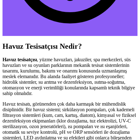
Havuz Tesisatçısı Nedir?
Havuz tesisatçısı
, yüzme havuzları, jakuziler, spa merkezleri, süs
havuzları ve su oyunları parklarının mekanik tesisat sistemlerinin
tasarımı, kurulumu, bakımı ve onarımı konusunda uzmanlaşmış
meslek elemanıdır. Bu alanda faaliyet gösteren profesyoneller;
hidrolik sistemler, su arıtma ve dezenfeksiyon, ısıtma-soğutma,
otomasyon ve enerji verimliliği konularında kapsamlı teknik bilgiye
sahip olmalıdır.
Havuz tesisatı, görünenden çok daha karmaşık bir mühendislik
disiplinidir. Bir havuz sistemi; sirkülasyon pompaları, çok kademeli
filtrasyon sistemleri (kum, cam, kartuş, diatom), kimyasal ve fiziksel
dezenfeksiyon ekipmanları (klor dozajlama, tuz elektrolizi, UV-C
sterilizasyon, ozon jeneratörleri), ısı pompaları ve ısı eşanjörleri,
otomatik su seviye kontrolü, pH ve ORP sensörleri ile dozajlama
sistemleri, LED aydınlatma ve su efektleri gibi onlarca bileşenden