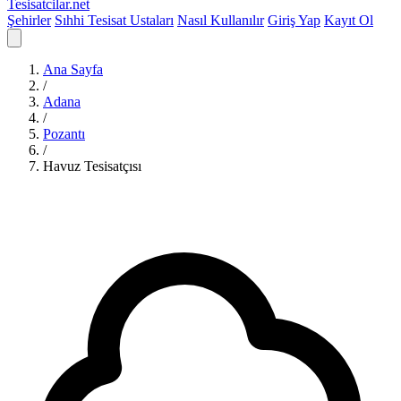
Tesisatcilar
.net
Şehirler
Sıhhi Tesisat Ustaları
Nasıl Kullanılır
Giriş Yap
Kayıt Ol
Ana Sayfa
/
Adana
/
Pozantı
/
Havuz Tesisatçısı